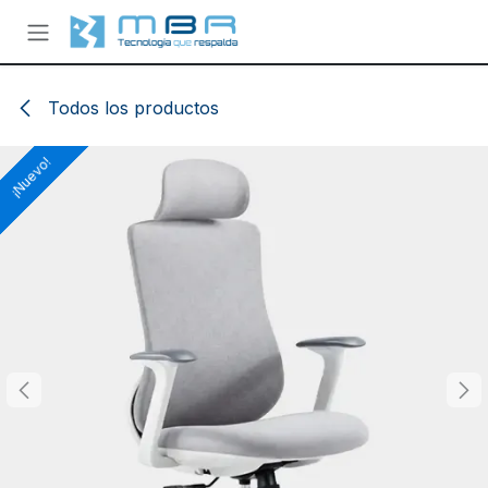
Ir al contenido
Todos los productos
¡Nuevo!
¡Nuevo!