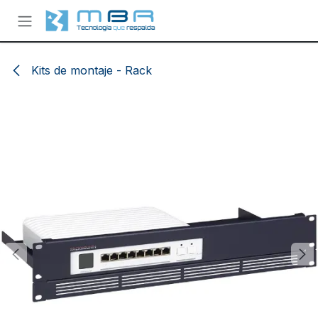
Ir al contenido
Kits de montaje - Rack