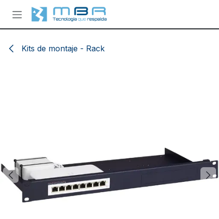
Ir al contenido
Kits de montaje - Rack