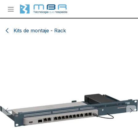
Ir al contenido
Kits de montaje - Rack