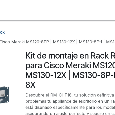
ctores
Tienda
Blog
ack
a Cisco Meraki MS120-8FP | MS130-12X | MS130-8P-I | MS
Kit de montaje en Rack 
para Cisco Meraki MS12
MS130-12X | MS130-8P-I
8X
Descubre el RM-CI-T18, tu solución definitiva 
problemas tu appliance de escritorio en un ra
está diseñado específicamente para los modelo
asegurando un ajuste perfecto y seguro en c