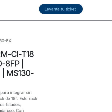
Levanta tu ticket
130-8X
RM-CI-T18
0-8FP |
 | MS130-
para integrar sin
ck de 19". Este rack
s listados,
ada uso. Con