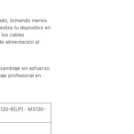
omido, tomando menos
sliza tu dispositivo en
 los cables
de alimentación al
samblaje sin esfuerzo
aje profesional en
S120-8[LP]・MS130-