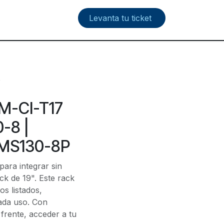
Levanta tu ticket
P
RM-CI-T17
-8 |
 MS130-8P
para integrar sin
ck de 19". Este rack
s listados,
ada uso. Con
frente, acceder a tu