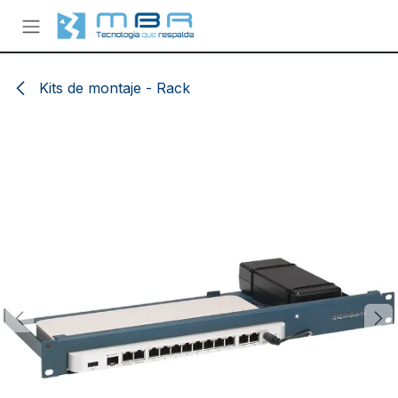
Ir al contenido
Kits de montaje - Rack