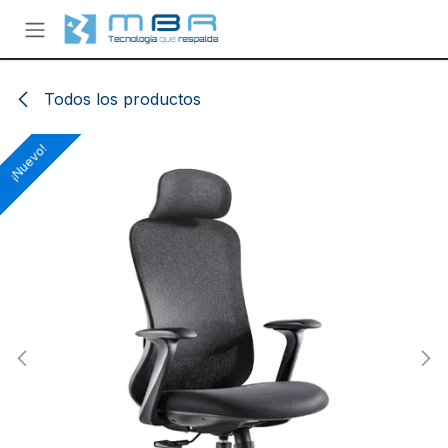
Ir al contenido
Todos los productos
¡Nuevo!
¡Nuevo!