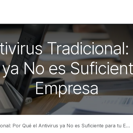
ctores
Tienda
Blog
ivirus Tradicional:
 ya No es Suficien
Empresa
nal: Por Qué el Antivirus ya No es Suficiente para tu Empresa